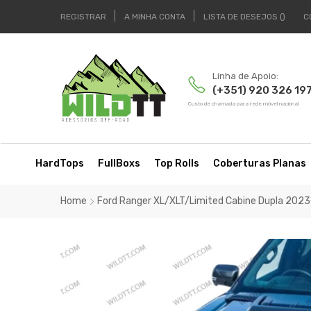
REGISTRAR
A MINHA CONTA
LISTA DE DESEJOS
C
Linha de Apoio:
(+351) 920 326 19
Custo de chamada para rede móvel nacional
HardTops
FullBoxs
Top Rolls
Coberturas Planas
Home
Ford Ranger XL/XLT/Limited Cabine Dupla 202