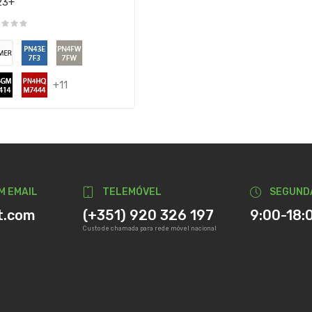
23+
+11
M EMAIL
TELEMÓVEL
SEGUND
t.com
(+351) 920 326 197
9:00-18:
Custo de chamada para rede móvel nacional