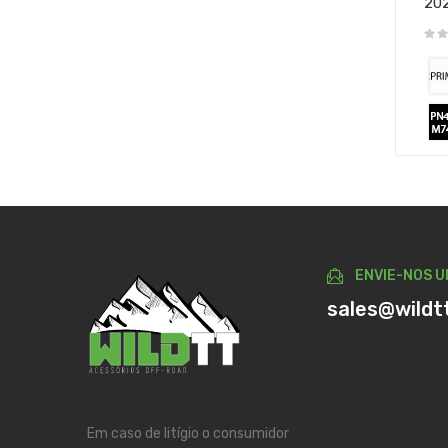
20
ENVIE-NOS U
sales@wildt
Em caso de litígio o consumidor