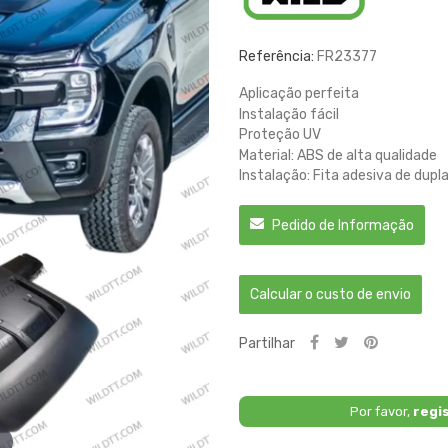
Referência:
FR23377
Aplicação perfeita
Instalação fácil
Proteção UV
Material: ABS de alta qualidade
Instalação: Fita adesiva de dupl
Pedido de Informação
Calcular o custo de envio
Partilhar
Por favor,
regi