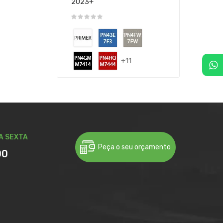
2023+
+11
A SEXTA
Peça o seu orçamento
00