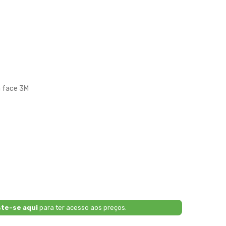
a face 3M
ste-se aqui
para ter acesso aos preços.