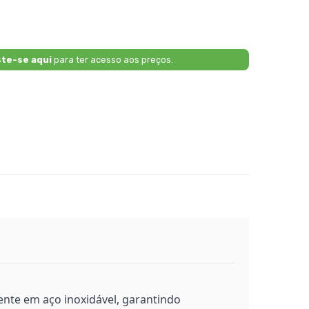
ste-se aqui
para ter acesso aos preços.
ente em aço inoxidável, garantindo