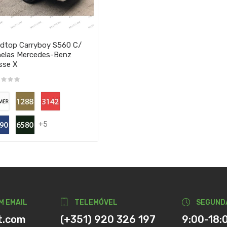
dtop Carryboy S560 C/
elas Mercedes-Benz
sse X
+5
M EMAIL
TELEMÓVEL
SEGUND
t.com
(+351) 920 326 197
9:00-18: