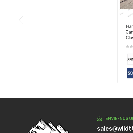
Har
Jan
Cla
ENVIE-NOS U
sales@wildt