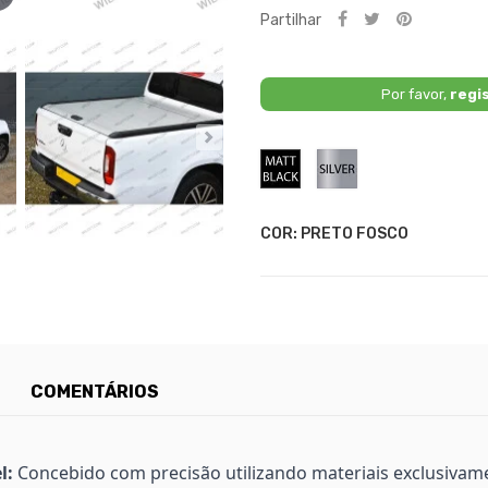
Partilhar
Por favor,
regi
Preto
Prata
Fosco
COR: PRETO FOSCO
COMENTÁRIOS
l:
Concebido com precisão utilizando materiais exclusivam