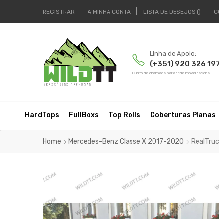
REGISTRAR
A MINHA CONTA
LISTA DE DESEJOS
C
Linha de Apoio:
(+351) 920 326 19
Custo de chamada para rede móvel nacional
HardTops
FullBoxs
Top Rolls
Coberturas Planas
Home
Mercedes-Benz Classe X 2017-2020
RealTruc