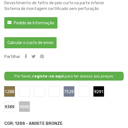
Revestimento de feltro de pelo curto na parte inferior
Sistema de montagem certificado sem perfuração
Pedido de Informação
Calcular o custo de envio
Partilhar
Por favor,
registe-se aqui
para ter acesso aos preços.
1288
3142
5890
6580
7259
9139
9291
-
-
-
-
-
-
-
Anixite
Danakil
Cavansite
Granite
Rock
Chisana
Kabara
Bronze
Red
Blue
Green
Grey
White
Black
9389
9988
-
-
Bering
Diamond
White
Silver
COR: 1288 - ANIXITE BRONZE