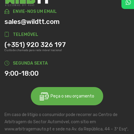
ENVIE-NOS UM EMAIL
sales@wildtt.com
TELEMÓVEL
(+351) 920 326 197
Custo de chamada para rede móvel nacional
SEGUNDA SEXTA
9:00-18:00
Peça o seu orçamento
Em caso de litígio o consumidor pode recorrer ao Centro de
Arbitragem do Sector Automóvel, com sítio em
www.arbitragemauto.pt e sede na Av. da República, 44 – 3º Esqº,