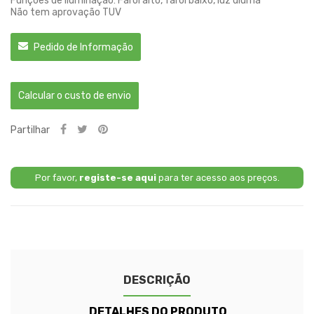
Funções de iluminação: Farol alto, farol baixo, luz diurna
Não tem aprovação TUV
Pedido de Informação
Calcular o custo de envio
Partilhar
Por favor,
registe-se aqui
para ter acesso aos preços.
DESCRIÇÃO
DETALHES DO PRODUTO