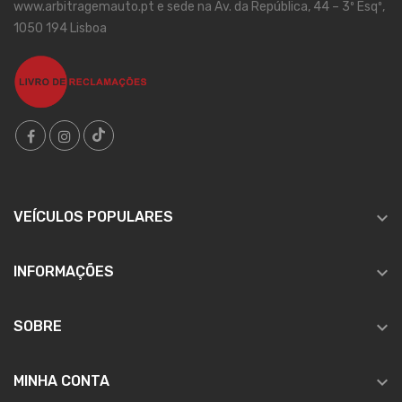
www.arbitragemauto.pt e sede na Av. da República, 44 – 3º Esqº,
1050 194 Lisboa

VEÍCULOS POPULARES

INFORMAÇÕES

SOBRE

MINHA CONTA