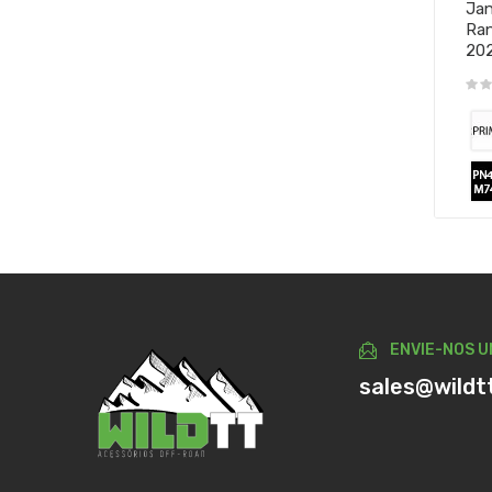
Jan
Ran
20
ENVIE-NOS U
sales@wildt