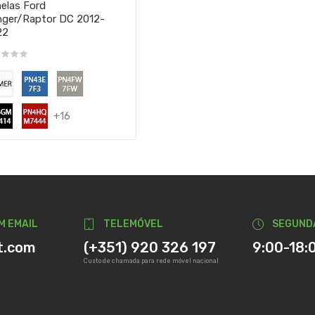
elas Ford
ger/Raptor DC 2012-
22
+16
M EMAIL
TELEMÓVEL
SEGUND
t.com
(+351) 920 326 197
9:00-18:
Custo de chamada para rede móvel nacional