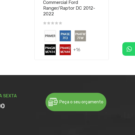
Commercial Ford
Ranger/Raptor DC 2012-
2022
+16
A SEXTA
Peça o seu orçamento
00