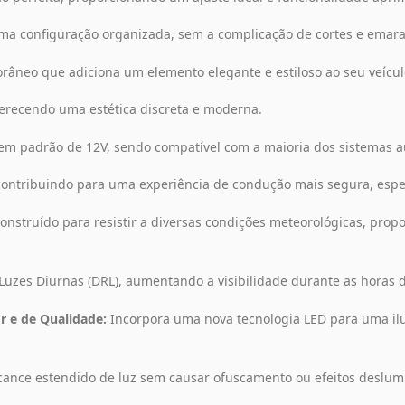
a configuração organizada, sem a complicação de cortes e emar
neo que adiciona um elemento elegante e estiloso ao seu veícul
erecendo uma estética discreta e moderna.
m padrão de 12V, sendo compatível com a maioria dos sistemas a
 contribuindo para uma experiência de condução mais segura, esp
onstruído para resistir a diversas condições meteorológicas, pr
zes Diurnas (DRL), aumentando a visibilidade durante as horas d
 e de Qualidade:
Incorpora uma nova tecnologia LED para uma il
ance estendido de luz sem causar ofuscamento ou efeitos deslumb