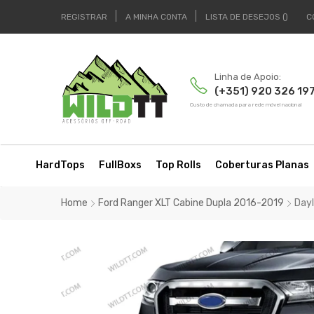
REGISTRAR
A MINHA CONTA
LISTA DE DESEJOS
C
Linha de Apoio:
(+351) 920 326 19
Custo de chamada para rede móvel nacional
HardTops
FullBoxs
Top Rolls
Coberturas Planas
Home
Ford Ranger XLT Cabine Dupla 2016-2019
Dayl