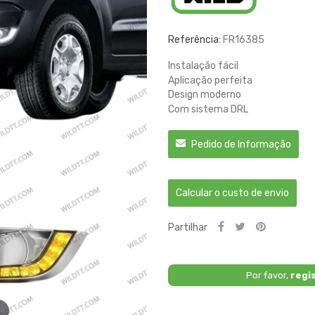
Referência:
FR16385
Instalação fácil
Aplicação perfeita
Design moderno
Com sistema DRL
Pedido de Informação
Calcular o custo de envio
Partilhar
Por favor,
regi