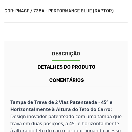
Red
Blue
Blue
Grey
Orange
Black
Red
73N
73P
7FD
7FG
738A
Race
-
-
-
-
-
Red
Oyster
Pride
Conquer
Sabre
Performance
COR: PN4GF / 738A - PERFORMANCE BLUE (RAPTOR)
Silver
Orange
Grey
Orange
Blue
(Raptor)
(Wildtrak)
(Raptor)
DESCRIÇÃO
DETALHES DO PRODUTO
COMENTÁRIOS
Tampa de Trava de 2 Vias Patenteada - 45° e
Horizontalmente à Altura do Teto do Carro:
Design inovador patenteado com uma tampa que
trava em duas posições, a 45° e horizontalmente
à altura do teto do carro, proporcionando acesso