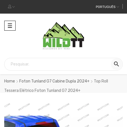
PORTUGUÊS
Alternar
☰
a
navegação

Home
Foton Tunland G7 Cabine Dupla 2024+
Top Roll
Tessera Elétrico Foton Tunland G7 2024+