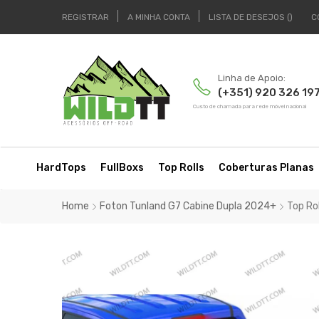
REGISTRAR
A MINHA CONTA
LISTA DE DESEJOS
C
Linha de Apoio:
(+351) 920 326 19
Custo de chamada para rede móvel nacional
HardTops
FullBoxs
Top Rolls
Coberturas Planas
Home
Foton Tunland G7 Cabine Dupla 2024+
Top Ro