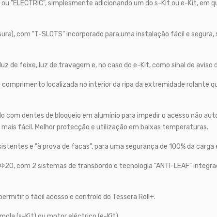
" ou "ELECTRIC", simplesmente adicionando um do s-Kit ou e-Kit, em q
ura), com "T-SLOTS" incorporado para uma instalação fácil e segura, 
luz de feixe, luz de travagem e, no caso do e-Kit, como sinal de avi
omprimento localizada no interior da ripa da extremidade rolante que 
 com dentes de bloqueio em alumínio para impedir o acesso não autori
a mais fácil. Melhor protecção e utilização em baixas temperaturas.
sistentes e "à prova de facas", para uma segurança de 100% da carga
20, com 2 sistemas de transbordo e tecnologia "ANTI-LEAF" integrad
mitir o fácil acesso e controlo do Tessera Roll+.
ola (s-Kit) ou motor eléctrico (e-Kit).