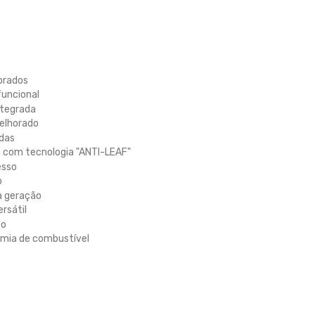
horados
funcional
ntegrada
elhorado
das
com tecnologia "ANTI-LEAF"
esso
o
a geração
rsátil
ão
omia de combustível