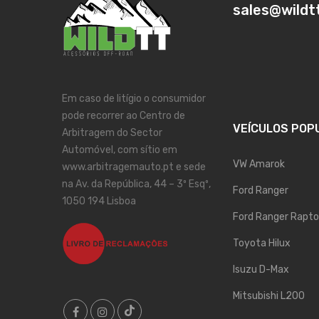
sales@wildt
Em caso de litígio o consumidor
pode recorrer ao Centro de
VEÍCULOS POP
Arbitragem do Sector
Automóvel, com sítio em
VW Amarok
www.arbitragemauto.pt e sede
na Av. da República, 44 – 3º Esqº,
Ford Ranger
1050 194 Lisboa
Ford Ranger Rapto
Toyota Hilux
Isuzu D-Max
Mitsubishi L200