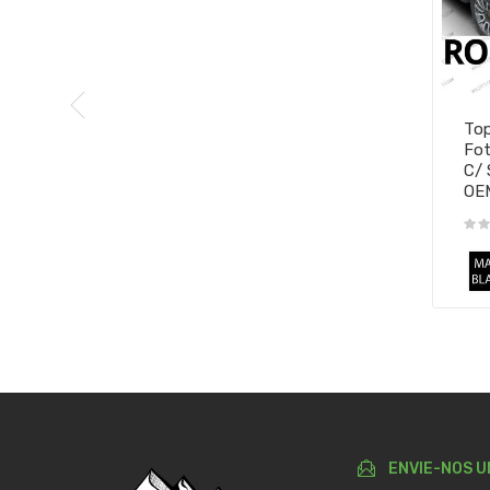
Top
Fot
C/ 
OE
ENVIE-NOS U