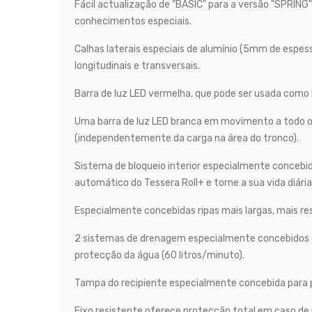
Fácil actualização de "BASIC" para a versão "SPRING
conhecimentos especiais.
Calhas laterais especiais de alumínio (5mm de espess
longitudinais e transversais.
Barra de luz LED vermelha, que pode ser usada como 
Uma barra de luz LED branca em movimento a todo o c
(independentemente da carga na área do tronco).
Sistema de bloqueio interior especialmente concebido
automático do Tessera Roll+ e torne a sua vida diári
Especialmente concebidas ripas mais largas, mais re
2 sistemas de drenagem especialmente concebidos Φ
protecção da água (60 litros/minuto).
Tampa do recipiente especialmente concebida para per
Eixo resistente oferece protecção total em caso de m