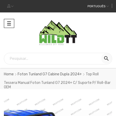
PORTUGUÊS
Alternar
☰
a
navegação

Home
Foton Tunland G7 Cabine Dupla 2024+
Top Roll
Tessera Manual Foton Tunland G7 2024+ C/ Suporte P/ Roll-Bar
OEM