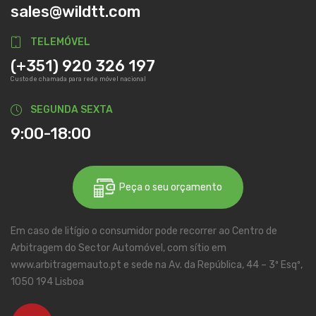
sales@wildtt.com
TELEMÓVEL
(+351) 920 326 197
Custo de chamada para rede móvel nacional
SEGUNDA SEXTA
9:00-18:00
Peça o seu orçamento
Em caso de litígio o consumidor pode recorrer ao Centro de
Arbitragem do Sector Automóvel, com sítio em
www.arbitragemauto.pt e sede na Av. da República, 44 – 3º Esqº,
1050 194 Lisboa