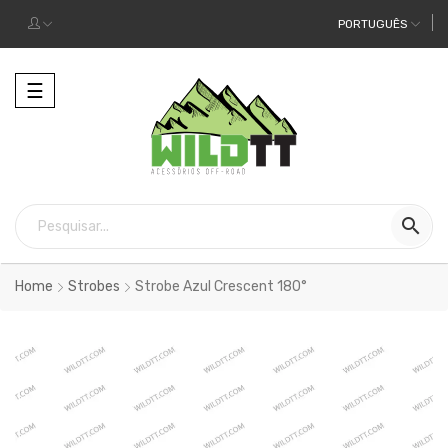
PORTUGUÊS
Alternar
☰
a
navegação

Home
Strobes
Strobe Azul Crescent 180°