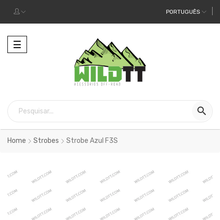
PORTUGUÊS
Alternar
☰
a
navegação

Home
Strobes
Strobe Azul F3S