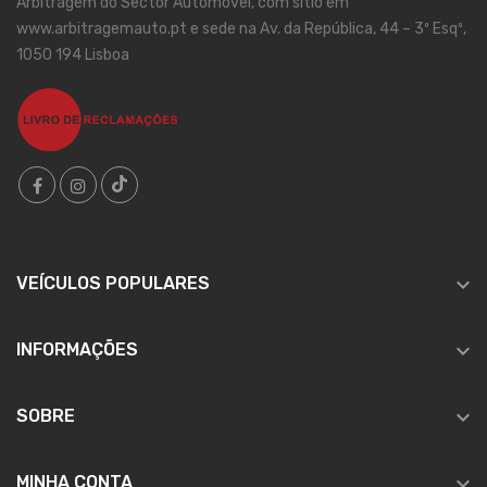
Arbitragem do Sector Automóvel, com sítio em
www.arbitragemauto.pt e sede na Av. da República, 44 – 3º Esqº,
1050 194 Lisboa

VEÍCULOS POPULARES

INFORMAÇÕES

SOBRE

MINHA CONTA