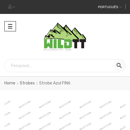
PORTUGUÊS
Alternar
☰
a
navegação

Home
Strobes
Strobe Azul FIN6