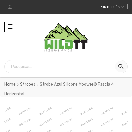
PORTUGUÊS
Alternar
☰
a
navegação

Home
Strobes
Strobe Azul Silicone Mpower® Fascia 4
Horizontal